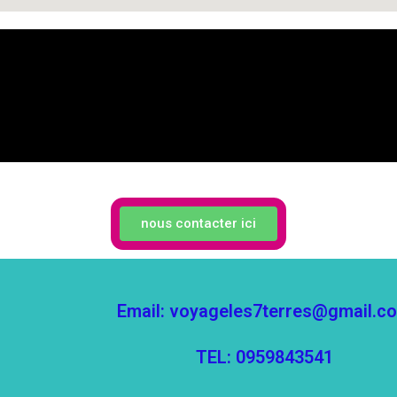
nous contacter ici
Email: voyageles7terres@gmail.c
TEL: 0959843541